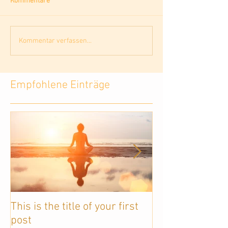
Kommentare
Kommentar verfassen...
Empfohlene Einträge
This is the title of your first
This is the titl
post
post